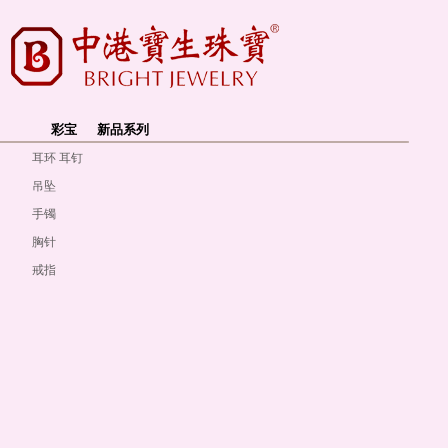
彩宝
新品系列
耳环 耳钉
吊坠
手镯
胸针
戒指