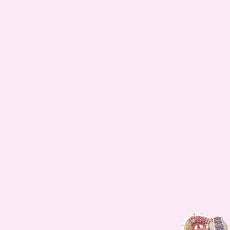
彩宝
null