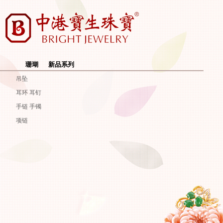
珊瑚
新品系列
吊坠
耳环 耳钉
手链 手镯
项链
珊瑚
null